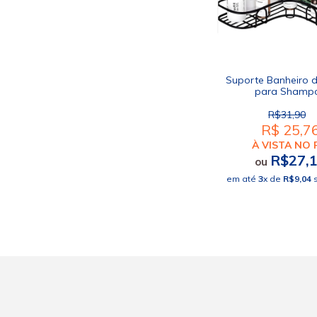
Suporte Banheiro 
para Shamp
Condicionador S
R$31,90
R$ 25,7
À VISTA NO 
R$27,
ou
em até
3
x de
R$9,04
s