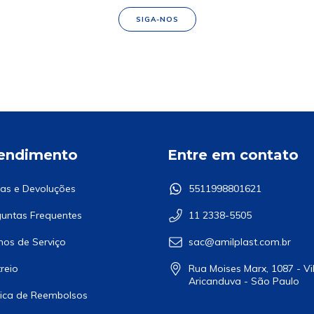
SIGA-NOS
endimento
Entre em contato
as e Devoluções
5511998801621
untas Frequentes
11 2338-5505
os de Serviço
sac@amilplast.com.br
reio
Rua Moises Marx, 1087 - Vi
Aricanduva - São Paulo
tica de Reembolsos