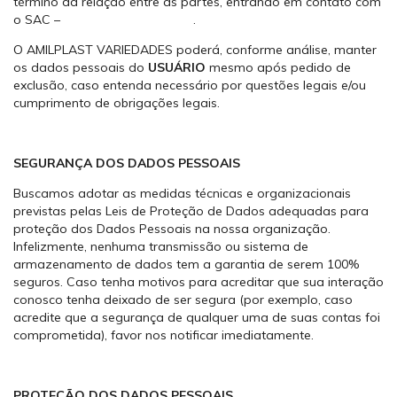
término da relação entre as partes, entrando em contato com
o SAC –
sac@amilplast.com.br
.
O AMILPLAST VARIEDADES poderá, conforme análise, manter
os dados pessoais do
USUÁRIO
mesmo após pedido de
exclusão, caso entenda necessário por questões legais e/ou
cumprimento de obrigações legais.
SEGURANÇA DOS DADOS PESSOAIS
Buscamos adotar as medidas técnicas e organizacionais
previstas pelas Leis de Proteção de Dados adequadas para
proteção dos Dados Pessoais na nossa organização.
Infelizmente, nenhuma transmissão ou sistema de
armazenamento de dados tem a garantia de serem 100%
seguros. Caso tenha motivos para acreditar que sua interação
conosco tenha deixado de ser segura (por exemplo, caso
acredite que a segurança de qualquer uma de suas contas foi
comprometida), favor nos notificar imediatamente.
PROTEÇÃO DOS DADOS PESSOAIS