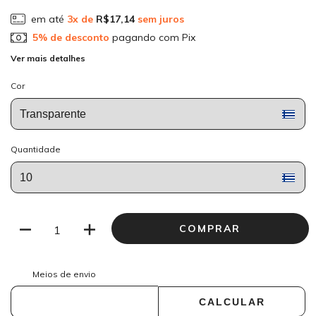
em até
3
x de
R$17,14
sem juros
5% de desconto
pagando com Pix
Ver mais detalhes
Cor
Quantidade
ALTERAR CEP
Entregas para o CEP:
Meios de envio
CALCULAR