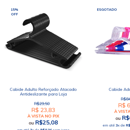
15
%
ESGOTADO
OFF
Cabide Adulto Reforçado Atacado
Cabide Adul
Antideslizante para Loja
R$84
R$29,50
R$ 6
R$ 23,83
À VISTA
À VISTA NO PIX
R$
ou
R$25,08
ou
em até
3
x de
R$
em até
3
x de
R$8,36
sem juros