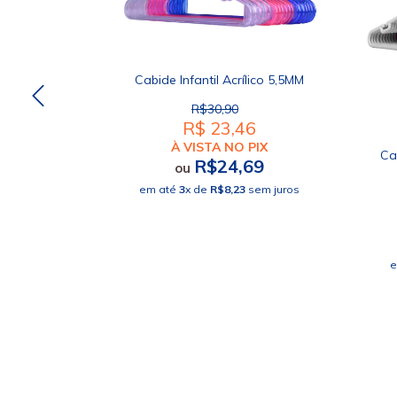
Cabide Infantil Acrílico 5,5MM
R$30,90
R$ 23,46
À VISTA NO PIX
ado Acrílico
Ca
R$24,69
ou
em até
3
x de
R$8,23
sem juros
7
PIX
23
e
sem juros