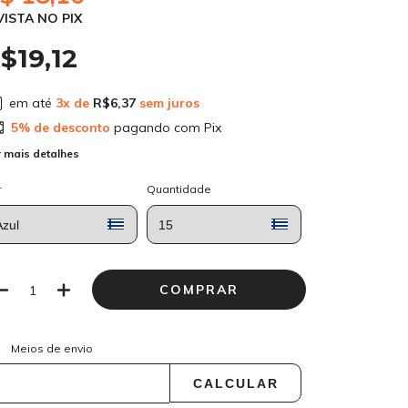
VISTA NO PIX
$19,12
em até
3
x de
R$6,37
sem juros
5% de desconto
pagando com Pix
 mais detalhes
r
Quantidade
ALTERAR CEP
regas para o CEP:
Meios de envio
CALCULAR