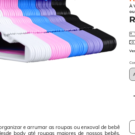
À 
ou
R
Ver
Co
Ent
a organizar e arrumar as roupas ou enxoval de bebê
desde body até roupas maiores de nossos bebês.