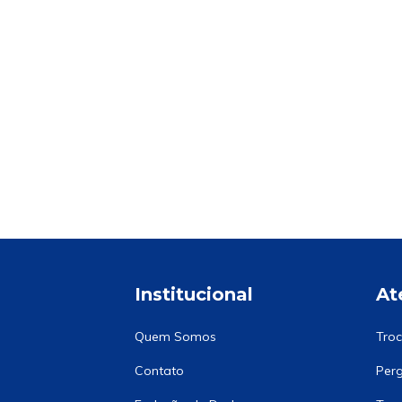
Institucional
At
Quem Somos
Troc
Contato
Perg