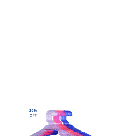
20
%
15
%
OFF
OFF