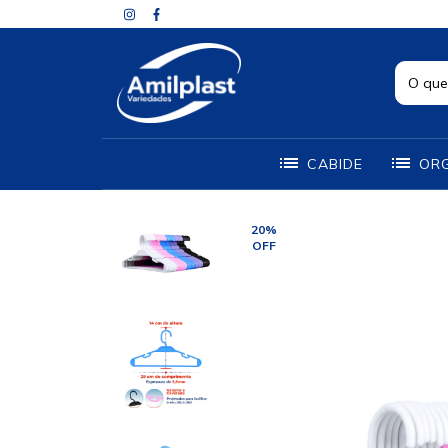
CABIDE
OR
20
%
OFF