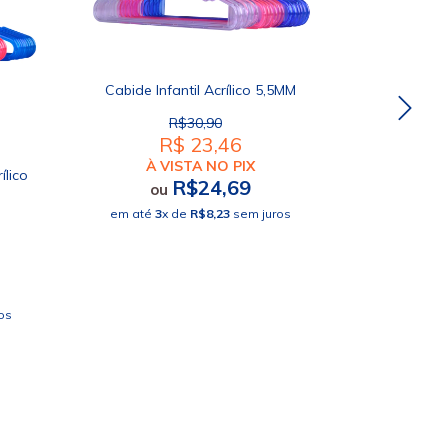
Cabide Infantil Acrílico 5,5MM
R$30,90
R$ 23,46
À VISTA NO PIX
ílico
Cabide In
R$24,69
ou
em até
3
x de
R$8,23
sem juros
À 
o
em até
3
os