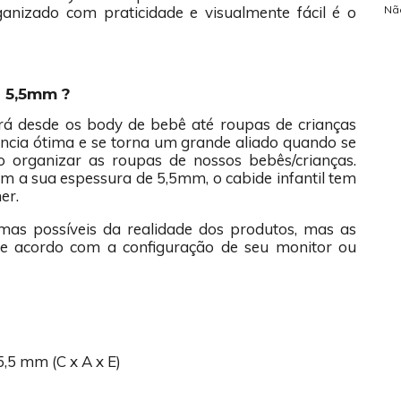
Nã
nizado com praticidade e visualmente fácil é o
l 5,5mm ?
rá desde os body de bebê até roupas de crianças
tência ótima e se torna um grande aliado quando se
organizar as roupas de nossos bebês/crianças.
 a sua espessura de 5,5mm, o cabide infantil tem
her.
mas possíveis da realidade dos produtos, mas as
de acordo com a configuração de seu monitor ou
,5 mm (C x A x E)