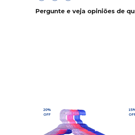
Pergunte e veja opiniões de 
20
%
15
OFF
OF