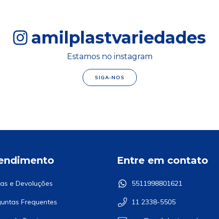
amilplastvariedades
Estamos no instagram
SIGA-NOS
endimento
Entre em contato
as e Devoluções
5511998801621
untas Frequentes
11 2338-5505