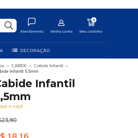
0
Atendimento
Minha conta
Meu carrinho
IA
DECORAÇÃO
cio
>
CABIDE
>
Cabide Infantil
>
bide Infantil 5,5mm
abide Infantil
5,5mm
ique e veja!
$23,90
$ 18,16