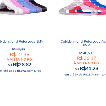
bide Infantil Reforçado 8MM
Cabide Infantil Reforçado Acr
8MM
R$33,90
R$48,50
R$ 27,38
R$ 39,17
À VISTA NO PIX
À VISTA NO PIX
R$28,82
ou
R$41,23
ou
m até
3
x de
R$9,61
sem juros
em até
3
x de
R$13,74
sem jur