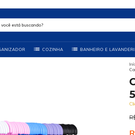
GANIZADOR
COZINHA
BANHEIRO E LAVANDER
Iní
Ca
C
Cl
R
R