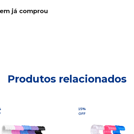
quem já comprou
Produtos relacionados
%
15
%
F
OFF