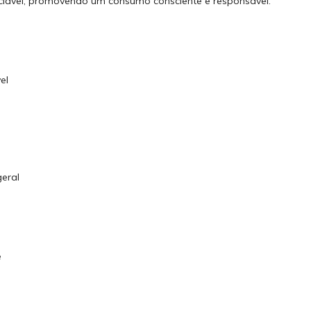
iclável, promovendo um consumo consciente e responsável.
el
eral
e