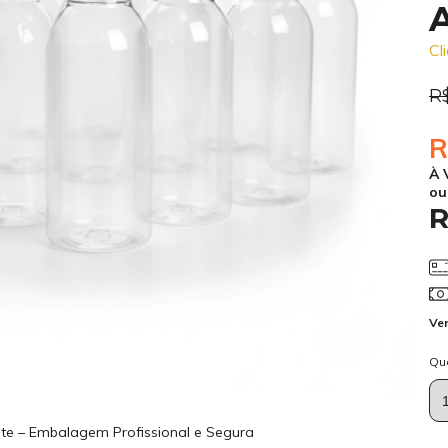
Cl
R
R
À 
ou
R
Ver
Qu
e – Embalagem Profissional e Segura