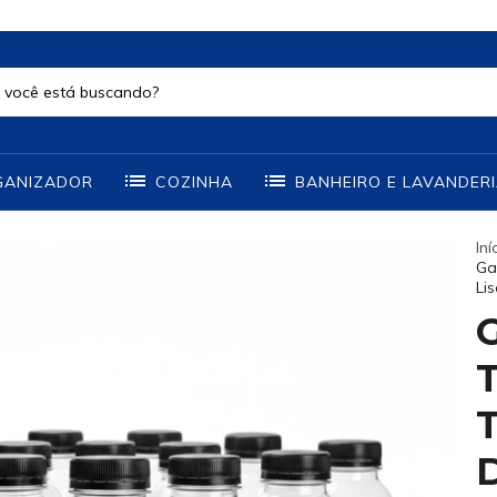
GANIZADOR
COZINHA
BANHEIRO E LAVANDER
Iní
Ga
Li
T
D