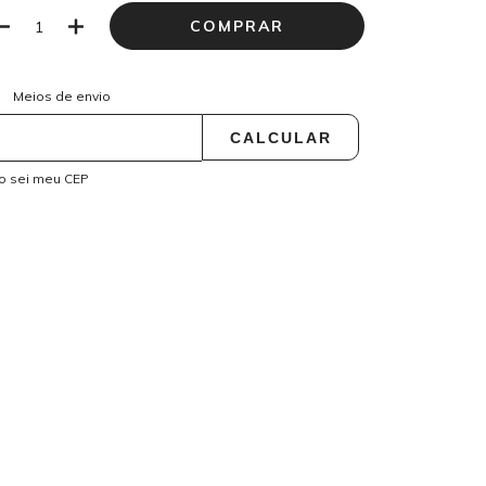
ALTERAR CEP
regas para o CEP:
Meios de envio
CALCULAR
o sei meu CEP