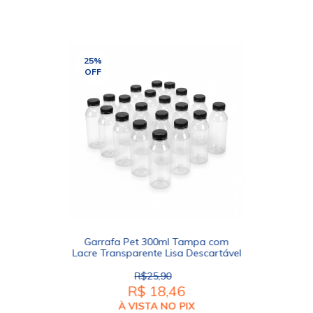
25
%
OFF
Garrafa Pet 300ml Tampa com
Lacre Transparente Lisa Descartável
R$25,90
R$ 18,46
À VISTA NO PIX