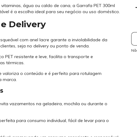
 vitaminas, água ou caldo de cana, a Garrafa PET 300ml
vel é a escolha ideal para seu negócio ou uso doméstico.
e Delivery
Ent
queável com anel lacre garante a inviolabilidade da
lientes, seja no delivery ou ponto de venda.
Nã
o PET resistente e leve, facilita o transporte e
s térmicas.
nte valoriza o conteúdo e é perfeito para rotulagem
a marca.
s
ita vazamentos na geladeira, mochila ou durante o
feita para consumo individual, fácil de levar para o