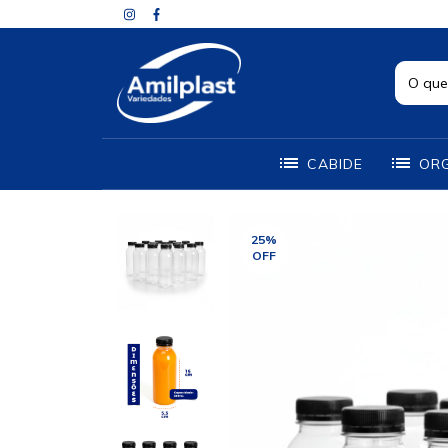
CABIDE
OR
25
%
OFF