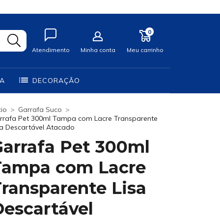
0
Atendimento
Minha conta
Meu carrinho
IA
DECORAÇÃO
cio
>
Garrafa Suco
>
rrafa Pet 300ml Tampa com Lacre Transparente
sa Descartável Atacado
Garrafa Pet 300ml
Tampa com Lacre
ransparente Lisa
escartável