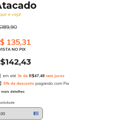
Atacado
ique e veja!
$189,90
$ 135,31
VISTA NO PIX
$142,43
em até
3
x de
R$47,48
sem juros
5% de desconto
pagando com Pix
 mais detalhes
antidade